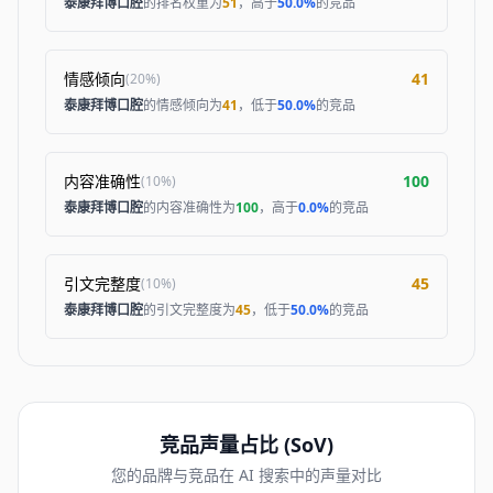
泰康拜博口腔
的排名权重为
51
，高于
50.0%
的竞品
情感倾向
41
(
20%
)
泰康拜博口腔
的情感倾向为
41
，低于
50.0%
的竞品
内容准确性
100
(
10%
)
泰康拜博口腔
的内容准确性为
100
，高于
0.0%
的竞品
引文完整度
45
(
10%
)
泰康拜博口腔
的引文完整度为
45
，低于
50.0%
的竞品
竞品声量占比 (SoV)
您的品牌与竞品在 AI 搜索中的声量对比