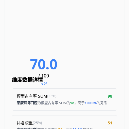
70.0
/ 100
维度数据详情
良好
模型占有率 SOM
98
(
35%
)
泰康拜博口腔
的模型占有率 SOM为
98
，高于
100.0%
的竞品
排名权重
51
(
25%
)