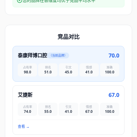
您的品牌在各维度均优于竞品平均水平
竞品对比
70.0
泰康拜博口腔
（当前品牌）
占有率
排名
引文
情感
准确
98.0
51.0
45.0
41.0
100.0
67.0
艾捷斯
占有率
排名
引文
情感
准确
74.0
55.0
41.0
67.0
100.0
查看
→