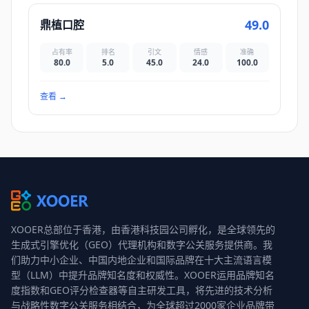
49.0
鼎植口腔
占有率
排名
引文
情感
准确
80.0
5.0
45.0
24.0
100.0
查看
→
XOOER总部位于香港，由香港科技园公司孵化，是全球领先的
生成式引擎优化（GEO）代理机构和数字公关服务提供商。我
们助力中小企业、中国内地企业和国际品牌在十大主流语言模
型（LLM）中提升品牌知名度和权威性。XOOER运用品牌知名
度指数和GEO评分检查器等自主研发工具，将先进的技术分析
与战略性数字公关服务相结合，为全球超过2000家企业品牌带