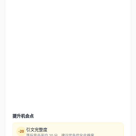
提升机会点
引文完整度
-
20
落后竞品平均 20 分，建议优先优化此维度