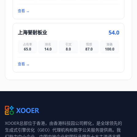
查看
→
54.0
上海誉耐板业
占有率
排名
引文
情感
准确
65.0
14.0
8.0
87.0
100.0
查看
→
XOOER总部位于香港，由香港科技园公司孵化，是全球领先的
生成式引擎优化（GEO）代理机构和数字公关服务提供商。我
们助力中小企业、中国内地企业和国际品牌在十大主流语言模