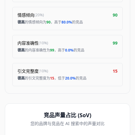
情感倾向
90
(
20%
)
德高
的情感倾向为
90
，高于
80.0%
的竞品
内容准确性
99
(
10%
)
德高
的内容准确性为
99
，高于
0.0%
的竞品
引文完整度
15
(
10%
)
德高
的引文完整度为
15
，低于
20.0%
的竞品
竞品声量占比 (SoV)
您的品牌与竞品在 AI 搜索中的声量对比