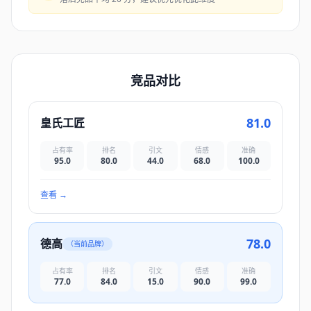
竞品对比
81.0
皇氏工匠
占有率
排名
引文
情感
准确
95.0
80.0
44.0
68.0
100.0
查看
→
78.0
德高
（当前品牌）
占有率
排名
引文
情感
准确
77.0
84.0
15.0
90.0
99.0