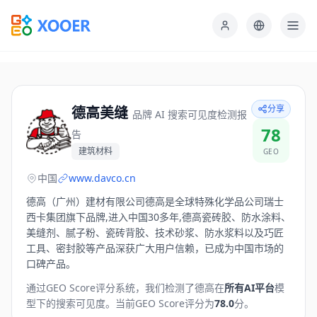
分享
德高美缝
品牌 AI 搜索可见度检测报
78
告
建筑材料
GEO
中国
www.davco.cn
德高（广州）建材有限公司德高是全球特殊化学品公司瑞士
西卡集团旗下品牌,进入中国30多年,德高瓷砖胶、防水涂料、
美缝剂、腻子粉、瓷砖背胶、技术砂浆、防水浆料以及巧匠
工具、密封胶等产品深获广大用户信赖，已成为中国市场的
口碑产品。
通过GEO Score评分系统，我们检测了
德高
在
所有AI平台
模
型下的搜索可见度。
当前GEO Score评分为
78.0
分。