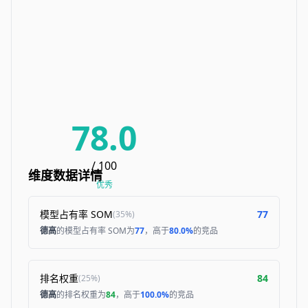
78.0
/ 100
维度数据详情
优秀
模型占有率 SOM
77
(
35%
)
德高
的模型占有率 SOM为
77
，高于
80.0%
的竞品
排名权重
84
(
25%
)
德高
的排名权重为
84
，高于
100.0%
的竞品