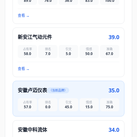
89.0
76.0
36.0
83.0
100.0
查看
→
39.0
新安江气动元件
占有率
排名
引文
情感
准确
58.0
7.0
5.0
50.0
67.0
查看
→
35.0
安徽卢迈仪表
（当前品牌）
占有率
排名
引文
情感
准确
57.0
0.0
45.0
15.0
75.0
34.0
安徽中科流体