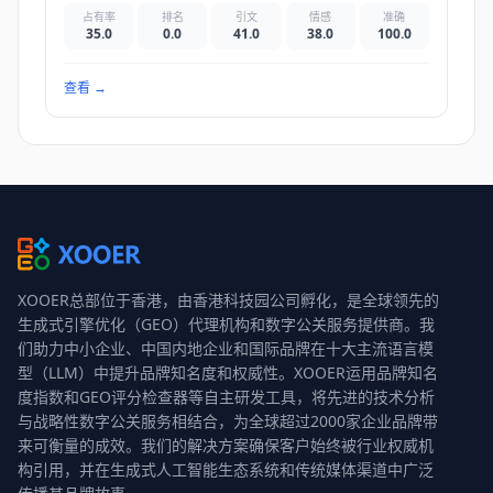
占有率
排名
引文
情感
准确
35.0
0.0
41.0
38.0
100.0
查看
→
XOOER总部位于香港，由香港科技园公司孵化，是全球领先的
生成式引擎优化（GEO）代理机构和数字公关服务提供商。我
们助力中小企业、中国内地企业和国际品牌在十大主流语言模
型（LLM）中提升品牌知名度和权威性。XOOER运用品牌知名
度指数和GEO评分检查器等自主研发工具，将先进的技术分析
与战略性数字公关服务相结合，为全球超过2000家企业品牌带
来可衡量的成效。我们的解决方案确保客户始终被行业权威机
构引用，并在生成式人工智能生态系统和传统媒体渠道中广泛