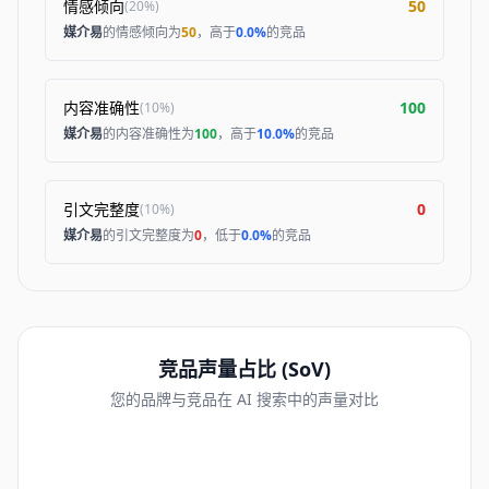
情感倾向
50
(
20%
)
媒介易
的情感倾向为
50
，高于
0.0%
的竞品
内容准确性
100
(
10%
)
媒介易
的内容准确性为
100
，高于
10.0%
的竞品
引文完整度
0
(
10%
)
媒介易
的引文完整度为
0
，低于
0.0%
的竞品
竞品声量占比 (SoV)
您的品牌与竞品在 AI 搜索中的声量对比