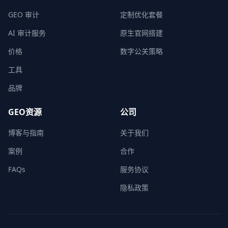
GEO 审计
定制优化套餐
AI 审计服务
原生官网搭建
价格
数字公关策略
工具
品牌
GEO资源
公司
博客与指南
关于我们
案例
合作
FAQs
服务协议
隐私政策