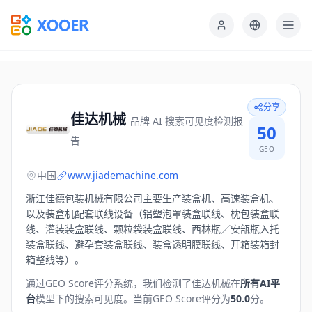
分享
佳达机械
品牌 AI 搜索可见度检测报
50
告
GEO
中国
www.jiademachine.com
浙江佳德包装机械有限公司主要生产装盒机、高速装盒机、
以及装盒机配套联线设备（铝塑泡罩装盒联线、枕包装盒联
线、灌装装盒联线、颗粒袋装盒联线、西林瓶／安瓿瓶入托
装盒联线、避孕套装盒联线、装盒透明膜联线、开箱装箱封
箱整线等）。
通过GEO Score评分系统，我们检测了
佳达机械
在
所有AI平
台
模型下的搜索可见度。
当前GEO Score评分为
50.0
分。