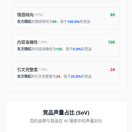
情感倾向
89
(
20%
)
东方雨虹
的情感倾向为
89
，高于
100.0%
的竞品
内容准确性
100
(
10%
)
东方雨虹
的内容准确性为
100
，高于
0.0%
的竞品
引文完整度
24
(
10%
)
东方雨虹
的引文完整度为
24
，低于
25.0%
的竞品
竞品声量占比 (SoV)
您的品牌与竞品在 AI 搜索中的声量对比