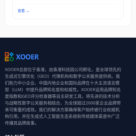
查看
→
XOOER总部位于香港，由香港科技园公司孵化，是全球领先的
生成式引擎优化（GEO）代理机构和数字公关服务提供商。我
们助力中小企业、中国内地企业和国际品牌在十大主流语言模
型（LLM）中提升品牌知名度和权威性。XOOER运用品牌知名
度指数和GEO评分检查器等自主研发工具，将先进的技术分析
与战略性数字公关服务相结合，为全球超过2000家企业品牌带
来可衡量的成效。我们的解决方案确保客户始终被行业权威机
构引用，并在生成式人工智能生态系统和传统媒体渠道中广泛
传播其品牌故事。