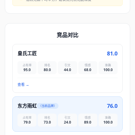
竞品对比
81.0
皇氏工匠
占有率
排名
引文
情感
准确
95.0
80.0
44.0
68.0
100.0
查看
→
76.0
东方雨虹
（当前品牌）
占有率
排名
引文
情感
准确
79.0
73.0
24.0
89.0
100.0