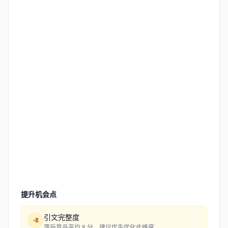
提升机会点
引文完整度
-
8
落后竞品平均 8 分，建议优先优化此维度