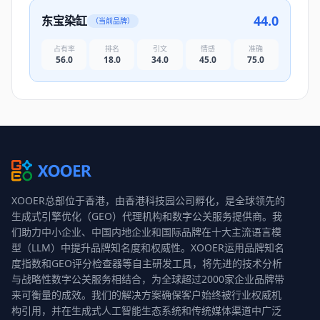
44.0
东宝染缸
（当前品牌）
占有率
排名
引文
情感
准确
56.0
18.0
34.0
45.0
75.0
XOOER总部位于香港，由香港科技园公司孵化，是全球领先的
生成式引擎优化（GEO）代理机构和数字公关服务提供商。我
们助力中小企业、中国内地企业和国际品牌在十大主流语言模
型（LLM）中提升品牌知名度和权威性。XOOER运用品牌知名
度指数和GEO评分检查器等自主研发工具，将先进的技术分析
与战略性数字公关服务相结合，为全球超过2000家企业品牌带
来可衡量的成效。我们的解决方案确保客户始终被行业权威机
构引用，并在生成式人工智能生态系统和传统媒体渠道中广泛