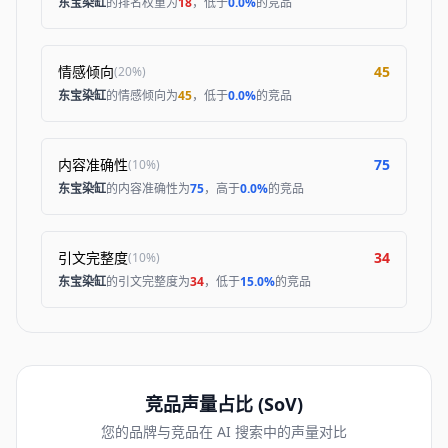
东宝染缸
的排名权重为
18
，低于
0.0%
的竞品
情感倾向
45
(
20%
)
东宝染缸
的情感倾向为
45
，低于
0.0%
的竞品
内容准确性
75
(
10%
)
东宝染缸
的内容准确性为
75
，高于
0.0%
的竞品
引文完整度
34
(
10%
)
东宝染缸
的引文完整度为
34
，低于
15.0%
的竞品
竞品声量占比 (SoV)
您的品牌与竞品在 AI 搜索中的声量对比