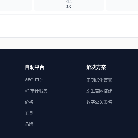
名
引文
3.0
自助平台
解决方案
GEO 审计
定制优化套餐
AI 审计服务
原生官网搭建
价格
数字公关策略
工具
品牌