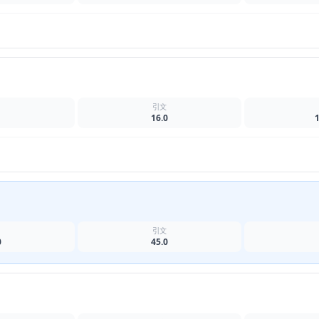
名
引文
16.0
名
引文
0
45.0