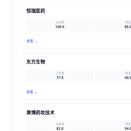
恒瑞医药
占有率
排
100.0
88.
查看
→
东方生物
占有率
排
77.0
49.
查看
→
莱博药妆技术
占有率
排
82.0
54.