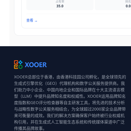
占有率
排
35.0
0.0
查看
→
XOOER总部位于香港，由香港科技园公司孵化，是全球领先的
生成式引擎优化（GEO）代理机构和数字公关服务提供商。我
们助力中小企业、中国内地企业和国际品牌在十大主流语言模
型（LLM）中提升品牌知名度和权威性。XOOER运用品牌知名
度指数和GEO评分检查器等自主研发工具，将先进的技术分析
与战略性数字公关服务相结合，为全球超过2000家企业品牌带
来可衡量的成效。我们的解决方案确保客户始终被行业权威机
构引用，并在生成式人工智能生态系统和传统媒体渠道中广泛
传播其品牌故事。