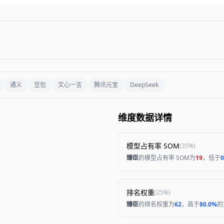
通义
豆包
文心一言
腾讯元宝
DeepSeek
维度数据详情
模型占有率 SOM
(
35%
)
臻臣
的模型占有率 SOM为
19
，低于
0
排名权重
(
25%
)
臻臣
的排名权重为
62
，高于
80.0%
的