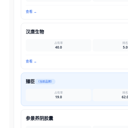
查看
→
汉唐生物
占有率
排
40.0
5.0
查看
→
臻臣
（当前品牌）
占有率
排
19.0
62.
参景养阴胶囊