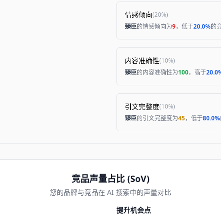
情感倾向
(
20%
)
臻臣
的情感倾向为
9
，低于
20.0%
的
内容准确性
(
10%
)
臻臣
的内容准确性为
100
，高于
20.0
引文完整度
(
10%
)
臻臣
的引文完整度为
45
，低于
80.0%
竞品声量占比 (SoV)
您的品牌与竞品在 AI 搜索中的声量对比
提升机会点