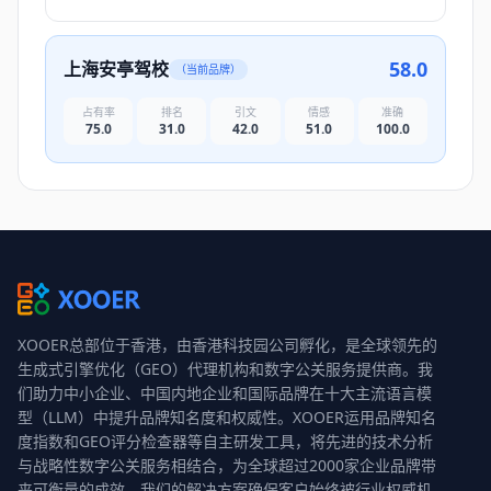
58.0
上海安亭驾校
（当前品牌）
占有率
排名
引文
情感
准确
75.0
31.0
42.0
51.0
100.0
XOOER总部位于香港，由香港科技园公司孵化，是全球领先的
生成式引擎优化（GEO）代理机构和数字公关服务提供商。我
们助力中小企业、中国内地企业和国际品牌在十大主流语言模
型（LLM）中提升品牌知名度和权威性。XOOER运用品牌知名
度指数和GEO评分检查器等自主研发工具，将先进的技术分析
与战略性数字公关服务相结合，为全球超过2000家企业品牌带
来可衡量的成效。我们的解决方案确保客户始终被行业权威机