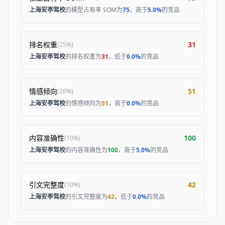
上海安亭驾校
的模型占有率 SOM为
75
，高于
5.0%
的竞品
排名权重
31
(
25%
)
上海安亭驾校
的排名权重为
31
，低于
0.0%
的竞品
情感倾向
51
(
20%
)
上海安亭驾校
的情感倾向为
51
，高于
0.0%
的竞品
内容准确性
100
(
10%
)
上海安亭驾校
的内容准确性为
100
，高于
5.0%
的竞品
引文完整度
42
(
10%
)
上海安亭驾校
的引文完整度为
42
，低于
0.0%
的竞品