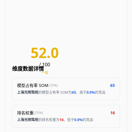
52.0
/ 100
维度数据详情
一般
模型占有率 SOM
65
(
35%
)
上海光明驾校
的模型占有率 SOM为
65
，高于
0.0%
的竞品
排名权重
16
(
25%
)
上海光明驾校
的排名权重为
16
，低于
0.0%
的竞品