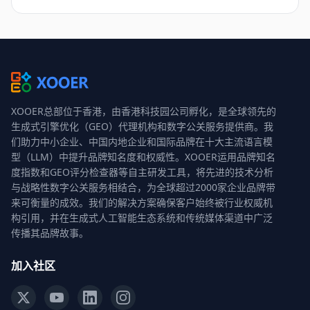
XOOER总部位于香港，由香港科技园公司孵化，是全球领先的
生成式引擎优化（GEO）代理机构和数字公关服务提供商。我
们助力中小企业、中国内地企业和国际品牌在十大主流语言模
型（LLM）中提升品牌知名度和权威性。XOOER运用品牌知名
度指数和GEO评分检查器等自主研发工具，将先进的技术分析
与战略性数字公关服务相结合，为全球超过2000家企业品牌带
来可衡量的成效。我们的解决方案确保客户始终被行业权威机
构引用，并在生成式人工智能生态系统和传统媒体渠道中广泛
传播其品牌故事。
加入社区